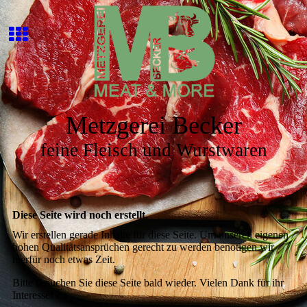
Metzgerei Becker
feine Fleisch und Wurstwaren
Diese Seite wird noch erstellt.
Wir erstellen gerade Inhalte für diese Seite. Um unseren eigenen
hohen Qualitätsansprüchen gerecht zu werden benötigen wir
hierfür noch etwas Zeit.
Bitte besuchen Sie diese Seite bald wieder. Vielen Dank für ihr
Interesse!