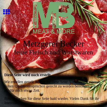
Metzgerei Becker
feine Fleisch und Wurstwaren
Diese Seite wird noch erstellt.
Wir erstellen gerade Inhalte für diese Seite. Um unseren eigenen
hohen Qualitätsansprüchen gerecht zu werden benötigen wir
hierfür noch etwas Zeit.
Bitte besuchen Sie diese Seite bald wieder. Vielen Dank für ihr
Interesse!