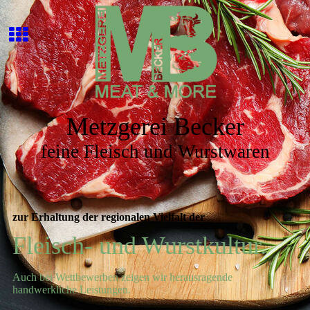
Metzgerei Becker
feine Fleisch und Wurstwaren
zur Erhaltung der regionalen Vielfalt der
Fleisch- und Wurstkultur.
Auch bei Wettbewerben zeigen wir herausragende
handwerkliche Leistungen.