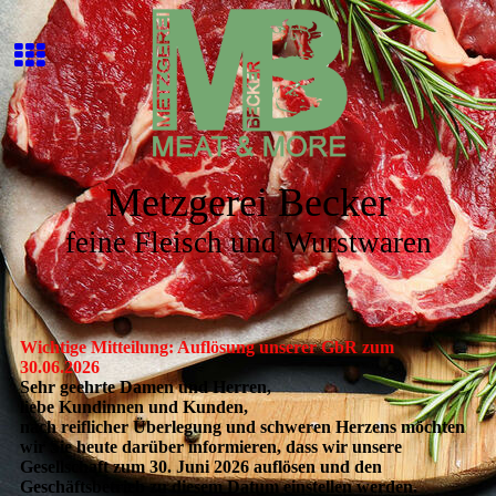
Metzgerei Becker
feine Fleisch und Wurstwaren
Wichtige Mitteilung: Auflösung unserer GbR zum
30.06.2026
Sehr geehrte Damen und Herren,
liebe Kundinnen und Kunden,
nach reiflicher Überlegung und schweren Herzens möchten
wir Sie heute darüber informieren, dass wir unsere
Gesellschaft zum 30. Juni 2026 auflösen und den
Geschäftsbetrieb zu diesem Datum einstellen werden.